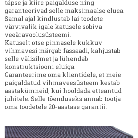
täpse ja kiire paigalduse ning
garanteerivad selle maksimaalse eluea.
Samal ajal kindlustab lai toodete
värvivalik igale katusele sobiva
veeäravoolusüsteemi.
Katuselt otse pinnasele kukkuv
vihmavesi märgab fassaadi, kahjustab
selle välisilmet ja lühendab
konstruktsiooni eluiga.
Garanteerime oma klientidele, et meie
paigaldatud vihmaveesüsteem kestab
aastakümneid, kui hooldada etteantud
juhitele. Selle tõenduseks annab tootja
oma toodetele 20-aastase garantii.